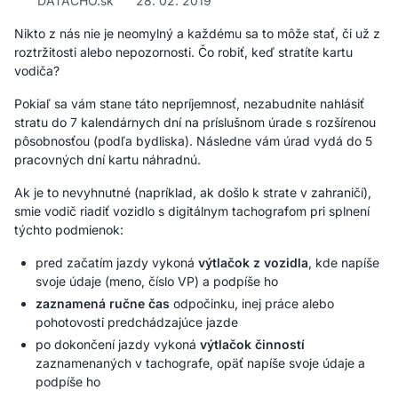
DATACHO.sk
28. 02. 2019
Nikto z nás nie je neomylný a každému sa to môže stať, či už z
roztržitosti alebo nepozornosti. Čo robiť, keď stratíte kartu
vodiča?
Pokiaľ sa vám stane táto nepríjemnosť, nezabudnite nahlásiť
stratu do 7 kalendárnych dní na príslušnom úrade s rozšírenou
pôsobnosťou (podľa bydliska). Následne vám úrad vydá do 5
pracovných dní kartu náhradnú.
Ak je to nevyhnutné (napríklad, ak došlo k strate v zahraničí),
smie vodič riadiť vozidlo s digitálnym tachografom pri splnení
týchto podmienok:
pred začatím jazdy vykoná
výtlačok z vozidla
, kde napíše
svoje údaje (meno, číslo VP) a podpíše ho
zaznamená ručne čas
odpočinku, inej práce alebo
pohotovosti predchádzajúce jazde
po dokončení jazdy vykoná
výtlačok činností
zaznamenaných v tachografe, opäť napíše svoje údaje a
podpíše ho