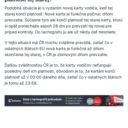
Podobná situácia je s vydaním novej karty vodiča, keď tej
starej končí platnosť. Nová karta je funkčná počnúc dňom
prevzatia. Súčasne tým ale končí platnosť tej starej karty, ktorú
si opäť ponechajte aspoň 28 dní po prevzatí tej novej pre
prípad kontroly. Do tachografu ju ale už nikdy dať nesmiete.
V tejto situácii má ČR trochu zvláštne pravidlá, zatiaľ čo v
ostatných štátoch EÚ nová karta je funkčná až dňom
skončenia tej starej, v ČR je zlomovým dňom prevzatie.
Ďalšou zvláštnosťou ČR je to, že karty vodičov nefungujú
posledný deň ich platnosti, dôvodom je to, že kartám končí
platnosť už v 00:00 daného dňa, zatiaľ čo v ostatných štátoch
je tomu až 23:59.