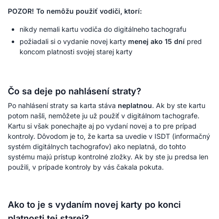
POZOR! To nemôžu použiť vodiči, ktorí:
nikdy nemali kartu vodiča do digitálneho tachografu
požiadali si o vydanie novej karty
menej ako 15 dní
pred
koncom platnosti svojej starej karty
Čo sa deje po nahlásení straty?
Po nahlásení straty sa karta stáva
neplatnou
. Ak by ste kartu
potom našli, nemôžete ju už použiť v digitálnom tachografe.
Kartu si však ponechajte aj po vydaní novej a to pre prípad
kontroly. Dôvodom je to, že karta sa uvedie v ISDT (informačný
systém digitálnych tachografov) ako neplatná, do tohto
systému majú prístup kontrolné zložky. Ak by ste ju predsa len
použili, v prípade kontroly by vás čakala pokuta.
Ako to je s vydaním novej karty po konci
platnosti tej starej?