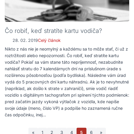
Čo robiť, keď stratíte kartu vodiča?
28. 02. 2019
Celý článok
Nikto z nás nie je neomylný a každému sa to môže stať, či už z
roztržitosti alebo nepozornosti. Čo robiť, keď stratíte kartu
vodiča? Pokiaľ sa vám stane táto nepríjemnosť, nezabudnite
nahlásiť stratu do 7 kalendárnych dní na príslušnom úrade s
rozšírenou pôsobnosťou (podľa bydliska). Následne vám úrad
vydá do 5 pracovných dní kartu náhradnú. Ak je to nevyhnutné
(napríklad, ak došlo k strate v zahraničí), smie vodič riadiť
vozidlo s digitálnym tachografom pri splnení týchto podmienok:
pred začatím jazdy vykoná výtlačok z vozidla, kde napíše
svoje údaje (meno, číslo VP) a podpíše ho zaznamená ručne
čas odpočinku, inej...
«
1
2
3
4
5
6
»