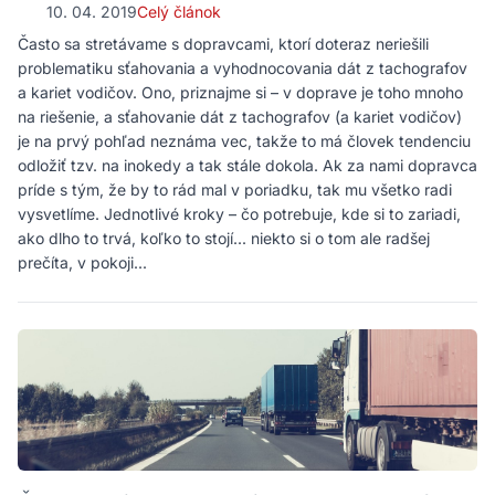
10. 04. 2019
Celý článok
Často sa stretávame s dopravcami, ktorí doteraz neriešili
problematiku sťahovania a vyhodnocovania dát z tachografov
a kariet vodičov. Ono, priznajme si – v doprave je toho mnoho
na riešenie, a sťahovanie dát z tachografov (a kariet vodičov)
je na prvý pohľad neznáma vec, takže to má človek tendenciu
odložiť tzv. na inokedy a tak stále dokola. Ak za nami dopravca
príde s tým, že by to rád mal v poriadku, tak mu všetko radi
vysvetlíme. Jednotlivé kroky – čo potrebuje, kde si to zariadi,
ako dlho to trvá, koľko to stojí... niekto si o tom ale radšej
prečíta, v pokoji...