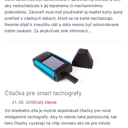
aby nedochádzalo k jej tepelnému či mechanickému
poškodeniu. Zároveň musí mať používateľ aj majiteľ karty jasný
prehľad o všetkých dátach, ktoré sa na karte nachádzajú.
Nesmie dôjsť k zneužitiu dát a dáta nesmú byť odovzdávané
tretím osobám. Za akýkoľvek únik informácií...
Čítačka pre smart tachografy
21. 05. 2019
Celý článok
Od dnešného dňa je možné objednávať čítačky pre nové
inteligentné tachografy. Aby to nebolo také jednoduché, tak
tieto čítačky vyzerajú na chlp rovnako ako tie pre minulú