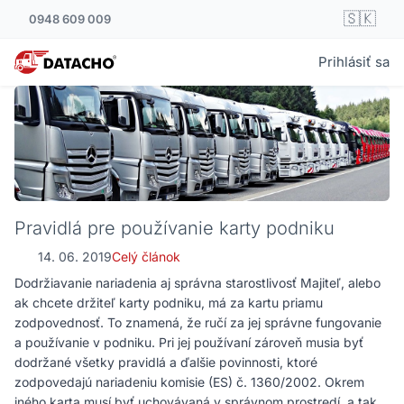
🇸🇰
0948 609 009
Prihlásiť sa
Pravidlá pre používanie karty podniku
14. 06. 2019
Celý článok
Dodržiavanie nariadenia aj správna starostlivosť Majiteľ, alebo
ak chcete držiteľ karty podniku, má za kartu priamu
zodpovednosť. To znamená, že ručí za jej správne fungovanie
a používanie v podniku. Pri jej používaní zároveň musia byť
dodržané všetky pravidlá a ďalšie povinnosti, ktoré
zodpovedajú nariadeniu komisie (ES) č. 1360/2002. Okrem
iného karta musí byť uchovávaná v správnom prostredí, a tak,