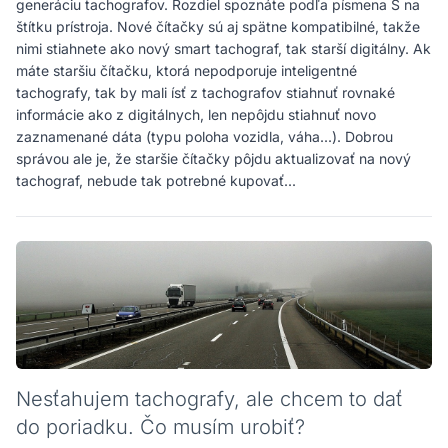
generáciu tachografov. Rozdiel spoznáte podľa písmena S na
štítku prístroja. Nové čítačky sú aj spätne kompatibilné, takže
nimi stiahnete ako nový smart tachograf, tak starší digitálny. Ak
máte staršiu čítačku, ktorá nepodporuje inteligentné
tachografy, tak by mali ísť z tachografov stiahnuť rovnaké
informácie ako z digitálnych, len nepôjdu stiahnuť novo
zaznamenané dáta (typu poloha vozidla, váha...). Dobrou
správou ale je, že staršie čítačky pôjdu aktualizovať na nový
tachograf, nebude tak potrebné kupovať...
Nesťahujem tachografy, ale chcem to dať
do poriadku. Čo musím urobiť?