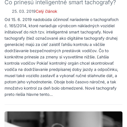
Čo prinesú inteligentné smart tachografy?
25. 03. 2019
Celý článok
Od 15. 6. 2019 nadobúda účinnosť nariadenie o tachografoch
č. 165/2014, ktoré nariaďuje výrobcom nákladných vozidiel
inštalovať do nich tzv. inteligentné smart tachografy. Nové
tachografy (tiež označované ako digitálne tachografy druhej
generácie) majú za cieľ zaistiť ľahšiu kontrolu a väčšie
dodržiavanie bezpečnostných prestávok vodičov. Čo to
konkrétne prinesie za zmeny si vysvetlíme nižšie. Ľahšia
kontrola vodičov Pokiaľ kontrolný orgán chcel skontrolovať
vodiča na dodržiavanie predpísanej doby jazdy a odpočinku,
musel také vozidlo zastaviť a vykonať ručné stiahnutie dát, a
potom jeho vyhodnotenie. Oboje bolo časovo náročné, a tak
množstvo kontrol za deň bolo obmedzené. Nové tachografy
preto riešia hlavne tento...